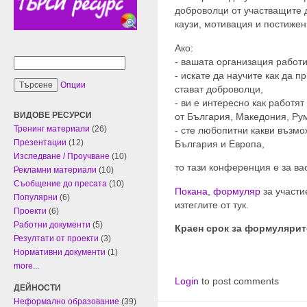
доброволци от участващите 
каузи, мотивация и постижен
Ако:
- вашата организация работ
- искате да научите как да 
Опции
стават доброволци,
- ви е интересно как работя
ВИДОВЕ РЕСУРСИ
от България, Македония, Ру
Тренинг материали
(26)
- сте любопитни какви възмо
Презентации
(12)
България и Европа,
Изследване / Проучване
(10)
то тази конференция е за ва
Рекламни материали
(10)
Съобщение до пресата
(10)
Покана
,
формуляр
за участи
Популярни
(6)
изтеглите от тук.
Проекти
(6)
Работни документи
(5)
Краен срок за формулярите
Резултати от проекти
(3)
Нормативни документи
(1)
more...
Login
to post comments
ДЕЙНОСТИ
Неформално образование
(39)