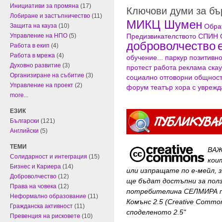
Инициативи за промяна
(17)
Ключови думи за б
Лобиране и застъпничество
(11)
МИКЦ Шумен
Обра
Защита на кауза
(10)
Предизвикателството
СПИН
Управление на НПО
(5)
доброволчество
Работа в екип
(4)
Работа в мрежа
(4)
обучение...
паркур
позитивн
Духовно развитие
(3)
протест
работа
реклама
скау
Организиране на събитие
(3)
социално отговорни общнос
Управление на проект
(2)
форум театър
хора с увреж
more...
ЕЗИК
Български
(121)
Английски
(5)
ТЕМИ
ВАЖ
Солидарност и интеграция
(15)
кои
Бизнес и Кариера
(14)
или изпращате по е-мейл, 
Доброволчество
(12)
ще бъдат достъпни за
пол
Права на човека
(12)
потребителина СЕЛМИРА п
Неформално образование
(11)
Комънс 2.5 (Creative Common
Гражданска активност
(11)
споделеното 2.5"
Превенция на рисковете
(10)