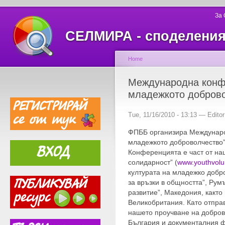
За
СЕЛМИРА - споделеният
Home
Международна конф
младежкото доброво
Tue, 11/16/2010 - 13:13 — Editor
ФПББ организира Междунар
младежкото доброволчество” 
Конференцията е част от на
солидарност” (
www.youthvolu
културата на младежко добр
за връзки в общността”, Рум
развитие”, Македония, както
Великобритания. Като отпра
нашето проучване на добров
България и документалния ф