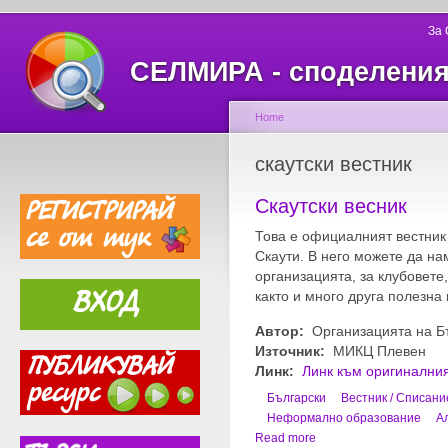
За
СЕЛМИРА - споделеният
Home
скаутски вестник
Скаутски весник
Това е официалният вестник
Скаути. В него можете да н
организацията, за клубовете,
както и много друга полезн
Автор:
Организацията на Б
Източник:
МИКЦ Плевен
Линк:
Линк към оригиналния
Български
Вестник / Списани
Неформално образование
А
Read more