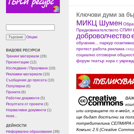
Ключови думи за б
МИКЦ Шумен
Обра
Предизвикателството
СПИН
доброволчество
Опции
обучение...
паркур
позитивн
протест
работа
реклама
скау
ВИДОВЕ РЕСУРСИ
социално отговорни общнос
Тренинг материали
(26)
форум театър
хора с увреж
Презентации
(12)
Изследване / Проучване
(10)
Рекламни материали
(10)
Съобщение до пресата
(10)
Популярни
(6)
Проекти
(6)
ВАЖ
Работни документи
(5)
Резултати от проекти
(3)
кои
Нормативни документи
(1)
или изпращате по е-мейл, 
more...
ще бъдат достъпни за
пол
потребителина СЕЛМИРА п
ДЕЙНОСТИ
Комънс 2.5 (Creative Common
Неформално образование
(39)