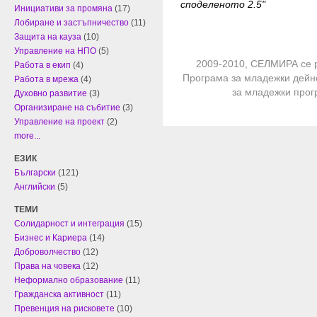
споделеното 2.5"
Инициативи за промяна
(17)
Лобиране и застъпничество
(11)
Защита на кауза
(10)
Управление на НПО
(5)
2009-2010, СЕЛМИРА се 
Работа в екип
(4)
Програма за младежки дейн
Работа в мрежа
(4)
за младежки про
Духовно развитие
(3)
Организиране на събитие
(3)
Управление на проект
(2)
more...
ЕЗИК
Български
(121)
Английски
(5)
ТЕМИ
Солидарност и интеграция
(15)
Бизнес и Кариера
(14)
Доброволчество
(12)
Права на човека
(12)
Неформално образование
(11)
Гражданска активност
(11)
Превенция на рисковете
(10)