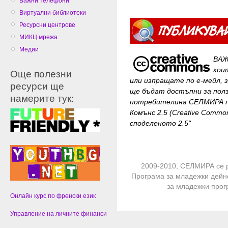
Важни телефони
Виртуални библиотеки
Ресурсни центрове
МИКЦ мрежа
Медии
ВАЖ
кои
Още полезни
или изпращате по е-мейл, 
ресурси ще
ще бъдат достъпни за
пол
намерите тук:
потребителина СЕЛМИРА п
Комънс 2.5 (Creative Common
споделеното 2.5"
2009-2010, СЕЛМИРА се 
Програма за младежки дейн
за младежки про
Онлайн курс по френски език
Управление на личните финанси