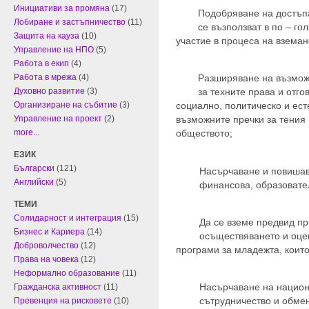
Инициативи за промяна
(17)
Подобряване на достъп
Лобиране и застъпничество
(11)
се възползват в по – го
Защита на кауза
(10)
участие в процеса на взема
Управление на НПО
(5)
Работа в екип
(4)
Разширяване на възмож
Работа в мрежа
(4)
за техните права и отго
Духовно развитие
(3)
социално, политическо и ест
Организиране на събитие
(3)
възможните пречки за тения 
Управление на проект
(2)
обществото;
more...
ЕЗИК
Български
(121)
Насърчаване и повишав
Английски
(5)
финансова, образовате
ТЕМИ
Солидарност и интеграция
(15)
Да се вземе предвид п
Бизнес и Кариера
(14)
осъществяването и оце
Доброволчество
(12)
програми за младежта, които
Права на човека
(12)
Неформално образование
(11)
Насърчаване на национ
Гражданска активност
(11)
сътрудничество и обме
Превенция на рисковете
(10)