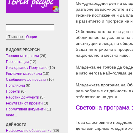
Международния ден на младе
разгърне възможностите и п
техните постижения и да пл
в развитието и прогреса на
Отбелязването на този ден 
Опции
обединение на усилията на в
институции и лица, на общес
бъдат интегрирани в процес
ВИДОВЕ РЕСУРСИ
национално и местно ниво.
Тренинг материали
(26)
Презентации
(12)
Младежта не трябва да бъде
Изследване / Проучване
(10)
а като негова най–голяма це
Рекламни материали
(10)
Съобщение до пресата
(10)
Младежката програма на Об
Популярни
(6)
разнообразие от дейности в
Проекти
(6)
отбелязване на деня.
Работни документи
(5)
Резултати от проекти
(3)
Световна програма 
Нормативни документи
(1)
more...
Това са основните предложе
ДЕЙНОСТИ
действия спрямо младите хо
Неформално образование
(39)