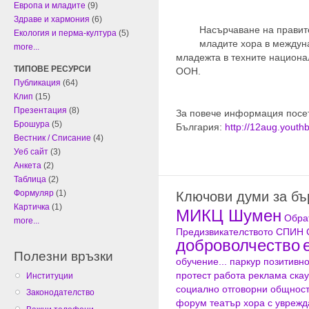
Европа и младите
(9)
Здраве и хармония
(6)
Насърчаване на правит
Екология и перма-култура
(5)
младите хора в междун
more...
младежта в техните национа
ТИПОВЕ РЕСУРСИ
ООН.
Публикация
(64)
Клип
(15)
Презентация
(8)
За повече информация посет
Брошура
(5)
България:
http://12aug.youth
Вестник / Списание
(4)
Уеб сайт
(3)
Анкета
(2)
Таблица
(2)
Формуляр
(1)
Ключови думи за б
Картичка
(1)
МИКЦ Шумен
Обра
more...
Предизвикателството
СПИН
доброволчество
Полезни връзки
обучение...
паркур
позитивн
протест
работа
реклама
скау
Институции
социално отговорни общнос
Законодателство
форум театър
хора с увреж