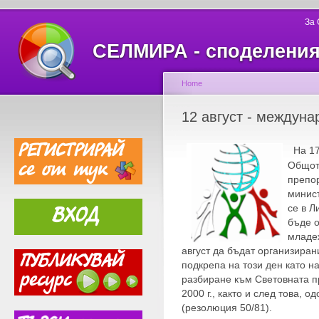
За
СЕЛМИРА - споделеният
Home
12 август - междуна
На 17
Общот
препо
минист
се в Л
бъде 
младе
август да бъдат организиран
подкрепа на този ден като н
разбиране към Световната п
2000 г., както и след това, 
(резолюция 50/81).