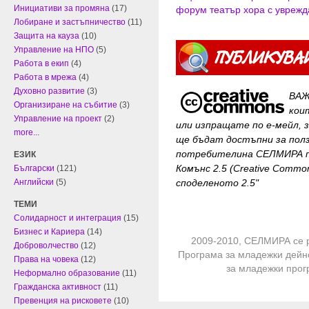
Инициативи за промяна
(17)
форум театър
хора с увреж
Лобиране и застъпничество
(11)
Защита на кауза
(10)
Управление на НПО
(5)
Работа в екип
(4)
Работа в мрежа
(4)
Духовно развитие
(3)
ВАЖ
Организиране на събитие
(3)
кои
Управление на проект
(2)
или изпращате по е-мейл, 
more...
ще бъдат достъпни за
пол
потребителина СЕЛМИРА п
ЕЗИК
Комънс 2.5 (Creative Common
Български
(121)
споделеното 2.5"
Английски
(5)
ТЕМИ
Солидарност и интеграция
(15)
Бизнес и Кариера
(14)
2009-2010, СЕЛМИРА се 
Доброволчество
(12)
Програма за младежки дейн
Права на човека
(12)
за младежки про
Неформално образование
(11)
Гражданска активност
(11)
Превенция на рисковете
(10)