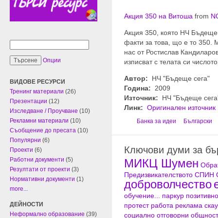
Акция 350 на Витоша
from
NC
Акция 350, която НЧ Бъдеще
факти за това, що е то 350
нас от Ростислав Кандиларов
Опции
изписват с телата си числото
Автор:
НЧ "Бъдеще сега"
ВИДОВЕ РЕСУРСИ
Година:
2009
Тренинг материали
(26)
Източник:
НЧ "Бъдеще сега
Презентации
(12)
Линк:
Оригинален източник
Изследване / Проучване
(10)
Рекламни материали
(10)
Банка за идеи
Български
Съобщение до пресата
(10)
Популярни
(6)
Ключови думи за б
Проекти
(6)
Работни документи
(5)
МИКЦ Шумен
Обра
Резултати от проекти
(3)
Предизвикателството
СПИН
Нормативни документи
(1)
доброволчество
more...
обучение...
паркур
позитивн
ДЕЙНОСТИ
протест
работа
реклама
скау
Неформално образование
(39)
социално отговорни общнос