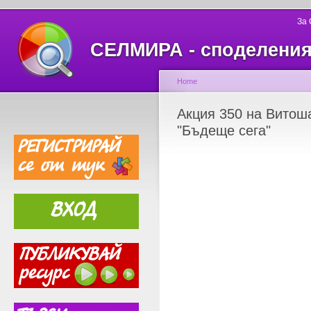
За
СЕЛМИРА - споделеният
Home
Акция 350 на Витош
"Бъдеще сега"