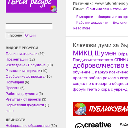
Източник:
www.futurefriendl
Линк:
Оригинален източник
Български
Инициативи за пр
Работни документи
Екология
Read more
Опции
Ключови думи за б
ВИДОВЕ РЕСУРСИ
МИКЦ Шумен
Обра
Тренинг материали
(26)
Предизвикателството
СПИН
Презентации
(12)
доброволчество
Изследване / Проучване
(10)
Рекламни материали
(10)
обучение...
паркур
позитивн
Съобщение до пресата
(10)
протест
работа
реклама
скау
Популярни
(6)
социално отговорни общнос
Проекти
(6)
форум театър
хора с увреж
Работни документи
(5)
Резултати от проекти
(3)
Нормативни документи
(1)
more...
ДЕЙНОСТИ
ВАЖ
Неформално образование
(39)