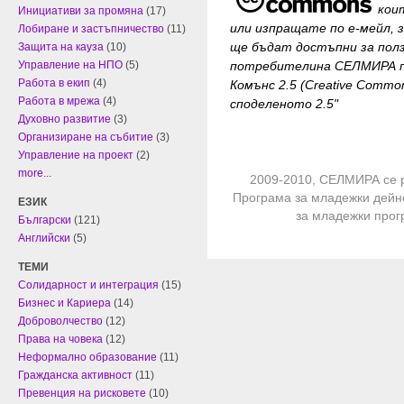
кои
Инициативи за промяна
(17)
или изпращате по е-мейл, 
Лобиране и застъпничество
(11)
ще бъдат достъпни за
пол
Защита на кауза
(10)
потребителина СЕЛМИРА п
Управление на НПО
(5)
Работа в екип
(4)
Комънс 2.5 (Creative Common
Работа в мрежа
(4)
споделеното 2.5"
Духовно развитие
(3)
Организиране на събитие
(3)
Управление на проект
(2)
more...
2009-2010, СЕЛМИРА се 
Програма за младежки дейн
ЕЗИК
за младежки про
Български
(121)
Английски
(5)
ТЕМИ
Солидарност и интеграция
(15)
Бизнес и Кариера
(14)
Доброволчество
(12)
Права на човека
(12)
Неформално образование
(11)
Гражданска активност
(11)
Превенция на рисковете
(10)