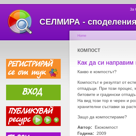
За
СЕЛМИРА - споделеният
Home
компост
Как да си направим
Какво е компостът?
Компостът е резултат от ест
отпадъци. При този процес,
битовите и градински отпадъ
На вид този тор е черен и ро
хранителни съставки за раст
Защо да компостираме?
Автор:
Екокомпост
Година:
2009