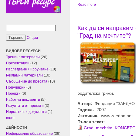
Read more
Как да си направим
"Град на мечтите"?
Опции
ВИДОВЕ РЕСУРСИ
Тренинг материали
(26)
Презентации
(12)
Изследване / Проучване
(10)
Рекламни материали
(10)
Съобщение до пресата
(10)
Популярни
(6)
родителски грижи.
Проекти
(6)
Работни документи
(5)
Автор:
Фондация "ЗАЕДНО -
Резултати от проекти
(3)
Година:
2007
Нормативни документи
(1)
Източник:
www.zaedno.net
more...
Пълен текст:
ДЕЙНОСТИ
Grad_mechtite_KONCEPCI
Неформално образование
(39)