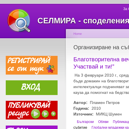
За
СЕЛМИРА - споделеният
Home
Организиране на съ
Благотворителна веч
Участвай и ти!”
На 3 февруари 2010 г., сряд
бъде домакин на благотворит
интелектуалци подчиняват за
кауза да помогнат на бедств
Автор:
Пламен Петров
Година:
2010
Източник:
МИКЦ Шумен
Български
Обяви
Публикац
събитие
Глобални младежки к