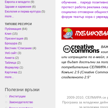
обучение...
паркур
позитивн
Европа и младите
(9)
протест
работа
реклама
скау
Здраве и хармония
(6)
социално отговорни общнос
Екология и перма-култура
(5)
форум театър
хора с увреж
more...
ТИПОВЕ РЕСУРСИ
Публикация
(64)
Клип
(15)
Презентация
(8)
Брошура
(5)
ВАЖ
Вестник / Списание
(4)
кои
Уеб сайт
(3)
или изпращате по е-мейл, 
Анкета
(2)
ще бъдат достъпни за
пол
Таблица
(2)
потребителина СЕЛМИРА п
Формуляр
(1)
Комънс 2.5 (Creative Common
Картичка
(1)
споделеното 2.5"
more...
Полезни връзки
Институции
2009-2010, СЕЛМИРА се 
Програма за младежки дейн
Законодателство
за младежки про