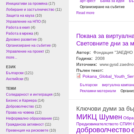
арт-фест
Банка за идеи
Бъ
Инициативи за промяна
(17)
Организиране на събитие
Лобиране и застъпничество
(11)
Read more
Защита на кауза
(10)
Управление на НПО
(5)
Работа в екип
(4)
Работа в мрежа
(4)
Покана за виртуалн
Духовно развитие
(3)
Световните дни за 
Организиране на събитие
(3)
Управление на проект
(2)
Автор:
Фондация "ЗАЕДНО -
more...
Година:
2008
Източник:
www.gysd.zaedno
ЕЗИК
Пълен текст:
Български
(121)
Pokana_Global_Youth_Serv
Английски
(5)
Български
виртуална кампан
ТЕМИ
Рекламни материали
Органи
Солидарност и интеграция
(15)
Бизнес и Кариера
(14)
Доброволчество
(12)
Ключови думи за б
Права на човека
(12)
МИКЦ Шумен
Обра
Неформално образование
(11)
Предизвикателството
СПИН
Гражданска активност
(11)
доброволчество
Превенция на рисковете
(10)