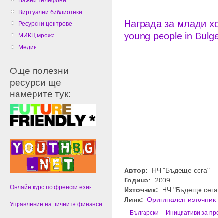
Важни телефони
Виртуални библиотеки
Награда за млади хо
Ресурсни центрове
young people in Bulga
МИКЦ мрежа
Медии
Още полезни
ресурси ще
намерите тук:
Автор:
НЧ "Бъдеще сега"
Година:
2009
Онлайн курс по френски език
Източник:
НЧ "Бъдеще сега
Линк:
Оригинален източник
Управление на личните финанси
Български
Инициативи за пр