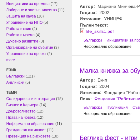
Инициативи за промяна
(17)
Автор:
Мариана Минчева-Ри
Лобиране и застъпничество
(11)
Година:
2002
Защита на кауза
(10)
Източник:
УНИЦЕФ
Управление на НПО
(5)
Пълен текст:
Работа в екип
(4)
life_skills1.pdf
Работа в мрежа
(4)
Български
Инициативи за пр
Духовно развитие
(3)
Неформално образование
Организиране на събитие
(3)
Управление на проект
(2)
more...
Малка книжка за об
ЕЗИК
Български
(121)
Автор:
Екип
Английски
(5)
Година:
2004
Източник:
Фондация "Работ
ТЕМИ
Линк:
Фондация "Работилни
Солидарност и интеграция
(15)
Бизнес и Кариера
(14)
Български
Публикация
Съв
Доброволчество
(12)
Неформално образование
Права на човека
(12)
Неформално образование
(11)
Гражданска активност
(11)
Превенция на рисковете
(10)
Беглика фест - игри