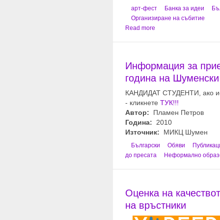
арт-фест
Банка за идеи
Бъ
Организиране на събитие
Read more
Информация за прие
година на Шуменски
КАНДИДАТ СТУДЕНТИ, ако иск
- кликнете
ТУК!!!
Автор:
Пламен Петров
Година:
2010
Източник:
МИКЦ Шумен
Български
Обяви
Публикац
до пресата
Неформално образ
Оценка на качествот
на връстники