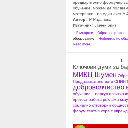
предварително формуляр за 
обучение, можем да ползвам
материали - по един лист А 4
Автор:
Р. Раданова
Източник:
Личен опит
Български
Обратна връзка
образование
Неформално обр
Read more
1
Ключови думи за б
МИКЦ Шумен
Обра
Предизвикателството
СПИН
доброволчество
обучение...
паркур
позитивн
протест
работа
реклама
скау
социално отговорни общнос
форум театър
хора с увреж