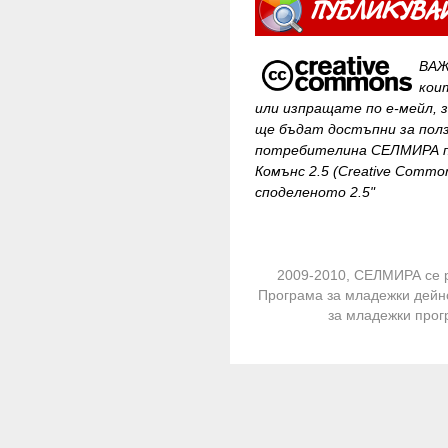
ВАЖ
кои
или изпращате по е-мейл, 
ще бъдат достъпни за
пол
потребителина СЕЛМИРА п
Комънс 2.5 (Creative Common
споделеното 2.5"
2009-2010, СЕЛМИРА се 
Програма за младежки дейн
за младежки про