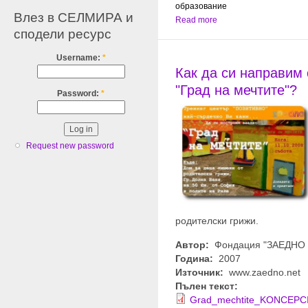
образование
Влез в СЕЛМИРА и
Read more
сподели ресурс
Username:
*
Как да си направим
"Град на мечтите"?
Password:
*
Request new password
родителски грижи.
Автор:
Фондация "ЗАЕДНО -
Година:
2007
Източник:
www.zaedno.net
Пълен текст:
Grad_mechtite_KONCEPCI