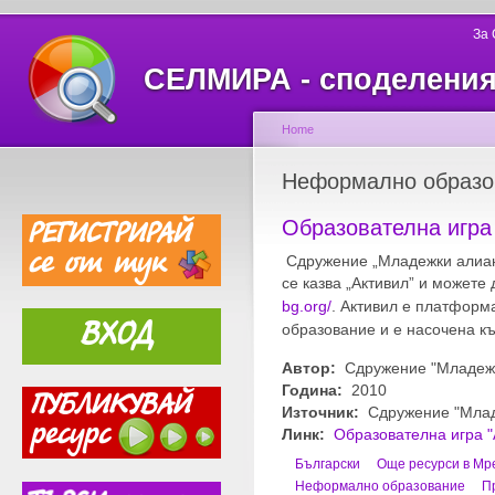
За
СЕЛМИРА - споделеният
Home
Неформално образо
Образователна игра
Сдружение „Младежки алианс
се казва „Активил” и можете
bg
.
org
/
. Активил е платформ
образование и е насочена къ
Автор:
Сдружение "Младежк
Година:
2010
Източник:
Сдружение "Млад
Линк:
Образователна игра "
Български
Още ресурси в Мр
Неформално образование
П