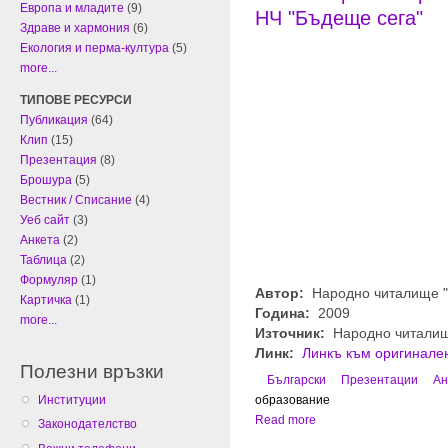
Европа и младите
(9)
НЧ "Бъдеще сега"
Здраве и хармония
(6)
Екология и перма-култура
(5)
more...
ТИПОВЕ РЕСУРСИ
Публикация
(64)
Клип
(15)
Презентация
(8)
Брошура
(5)
Вестник / Списание
(4)
Уеб сайт
(3)
Анкета
(2)
Таблица
(2)
Формуляр
(1)
Автор:
Народно читалище "
Картичка
(1)
Година:
2009
more...
Източник:
Народно читалищ
Линк:
Линкъ към оригинален
Полезни връзки
Български
Презентации
Ан
Институции
образование
Read more
Законодателство