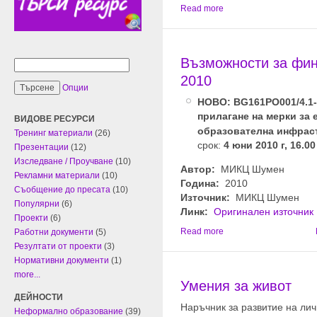
Read more
Възможности за фин
2010
Опции
НОВО: BG161PO0
01/4.1
прилагане на мерки за
ВИДОВЕ РЕСУРСИ
образователна инфрас
Тренинг материали
(26)
срок:
4 юни 2010 г, 16.00
Презентации
(12)
Изследване / Проучване
(10)
Автор:
МИКЦ Шумен
Рекламни материали
(10)
Година:
2010
Съобщение до пресата
(10)
Източник:
МИКЦ Шумен
Популярни
(6)
Линк:
Оригинален източник
Проекти
(6)
Read more
Работни документи
(5)
Резултати от проекти
(3)
Нормативни документи
(1)
more...
Умения за живот
ДЕЙНОСТИ
Наръчник за развитие на ли
Неформално образование
(39)